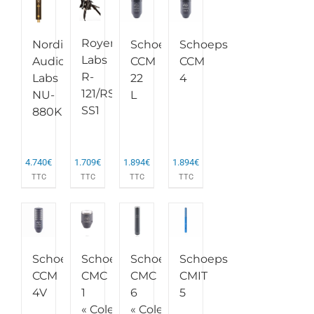
Royer
Nordic
Schoeps
Schoeps
Labs
Audio
CCM
CCM
R-
Labs
22
4
121/RSM-
NU-
L
SS1
880K
4.740
€
1.709
€
1.894
€
1.894
€
TTC
TTC
TTC
TTC
Schoeps
Schoeps
Schoeps
Schoeps
CCM
CMC
CMC
CMIT
4V
1
6
5
« Colette »
« Colette »