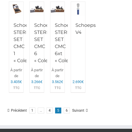
Schoeps
Schoeps
Schoeps
Schoeps
STEREO-
STEREO-
STEREO-
V4
SET
SET
SET
CMC
CMC
CMC
1
6
6xt
« Colette »
« Colette »
« Colette »
À partir
À partir
À partir
de
de
de
3.405
€
3.266
€
3.562
€
2.690
€
TTC
TTC
TTC
TTC
Précédent
1
…
4
5
6
Suivant