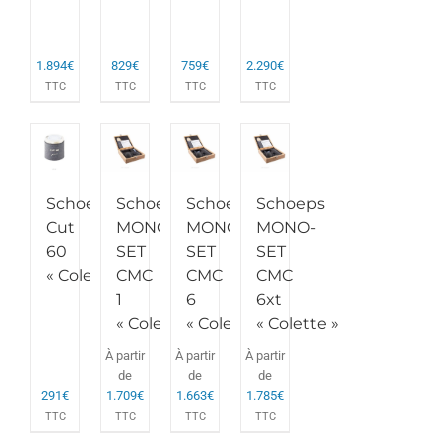
1.894
€
829
€
759
€
2.290
€
TTC
TTC
TTC
TTC
Schoeps
Schoeps
Schoeps
Schoeps
Cut
MONO-
MONO-
MONO-
60
SET
SET
SET
« Colette »
CMC
CMC
CMC
1
6
6xt
« Colette »
« Colette »
« Colette »
À partir
À partir
À partir
de
de
de
291
€
1.709
€
1.663
€
1.785
€
TTC
TTC
TTC
TTC