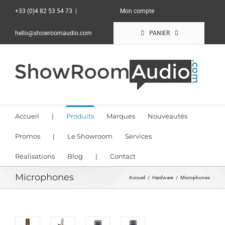
Passer
+33 (0)4 82 53 54 73
|
Mon compte
au
contenu
hello@showroomaudio.com
PANIER
Accueil
|
Produits
Marques
Nouveautés
Promos
|
Le Showroom
Services
Réalisations
Blog
|
Contact
Microphones
Accueil
Hardware
Microphones