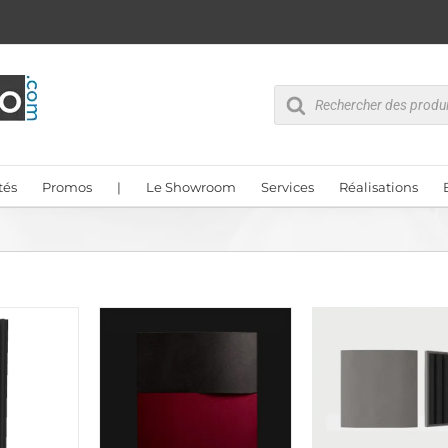
Recherche
de
produits
tés
Promos
|
Le Showroom
Services
Réalisations