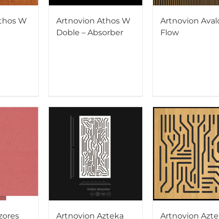
Athos W
Artnovion Athos W
Artnovion Aval
Doble – Absorber
Flow
zores
Artnovion Azteka
Artnovion Azt