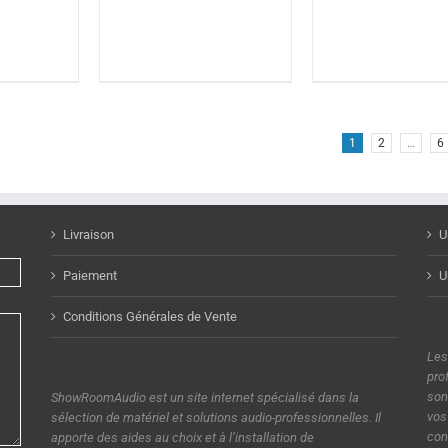
1
2
…
6
Livraison
U
Paiement
U
Conditions Générales de Vente
Les
pro
son
ShowRoomAudio est un site internet spécialisé dans la
vos
sélection de matériel et solutions audio-professionnelles. Il
con
apporte des aides au choix et à l’installation de