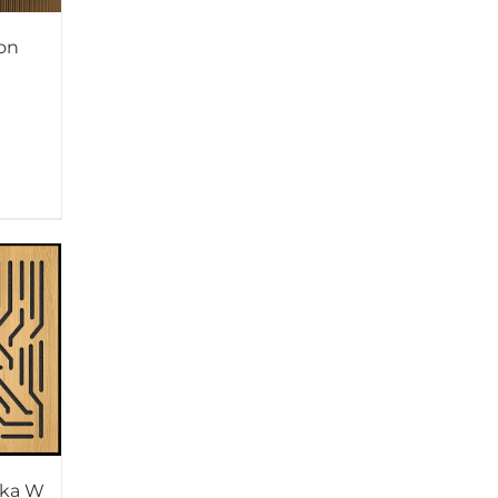
on
eka W