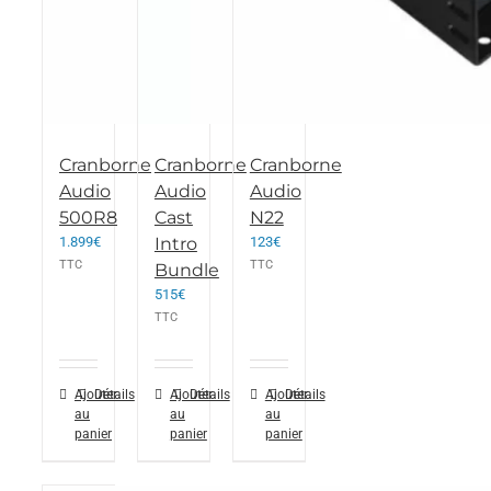
Cranborne
Cranborne
Cranborne
Audio
Audio
Audio
500R8
Cast
N22
1.899
€
Intro
123
€
TTC
TTC
Bundle
515
€
TTC
Ajouter
Détails
Ajouter
Détails
Ajouter
Détails
au
au
au
panier
panier
panier