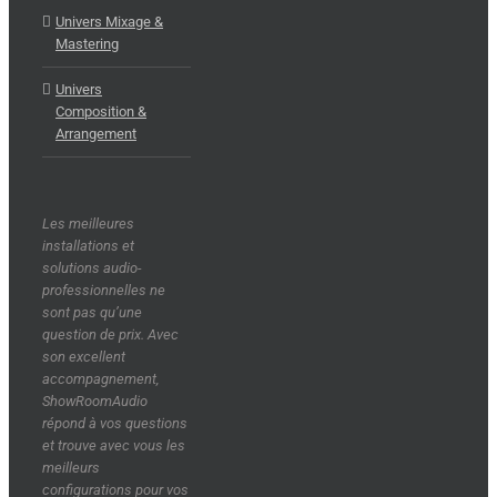
Univers Mixage &
Mastering
Univers
Composition &
Arrangement
Les meilleures
installations et
solutions audio-
professionnelles ne
sont pas qu’une
question de prix. Avec
son excellent
accompagnement,
ShowRoomAudio
répond à vos questions
et trouve avec vous les
meilleurs
configurations pour vos