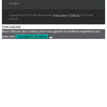
usages.
Copyright 2012-2021 ShowRoomAudio |
id|acoustique
|
CGU&CGV
| Tous droits
réservés.
Page load link
Nous utilisons des cookies pour vous garantir la meilleure expérience sur
notre site.
J'accepte
Je refuse