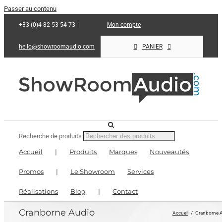
Passer au contenu
+33 (0)4 82 53 54 73
|
Mon compte
hello@showroomaudio.com
PANIER
Recherche de produits
Accueil
|
Produits
Marques
Nouveautés
Promos
|
Le Showroom
Services
Réalisations
Blog
|
Contact
Cranborne Audio
Accueil
Cranborne 