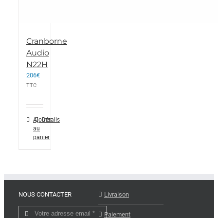
Cranborne
Audio
N22H
206
€
TTC
Ajouter
Détails
au
panier
NOUS CONTACTER
Livraison
Paiement