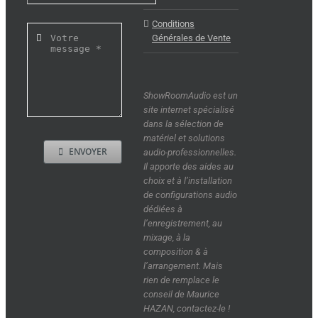
Conditions
Générales de Vente
ShowRoomAudio est un
site internet spécialisé
dans la sélection de
matériel et solutions
ENVOYER
audio-professionnelles.
Il apporte des aides au
choix et à l’installation
de configurations audio
dédiées à
l’enregistrement, au
mixage, à la
composition & à
l’arrangement. Mais
rien de remplace le
conseil de Maurice
HAZAN, contactez-le !