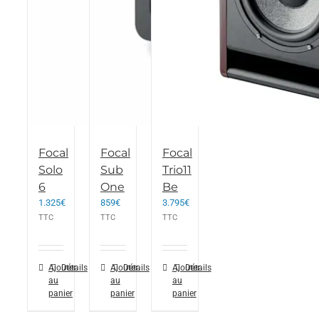
Focal
Focal
Focal
Solo
Sub
Trio11
6
One
Be
1.325
€
859
€
3.795
€
TTC
TTC
TTC
Ajouter
Détails
Ajouter
Détails
Ajouter
Détails
au
au
au
panier
panier
panier