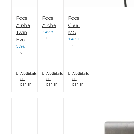
Focal
Focal
Focal
Alpha
Arche
Clear
Twin
2.499
€
MG
TTC
Evo
1.489
€
TTC
559
€
TTC
Ajouter
Détails
Ajouter
Détails
Ajouter
Détails
au
au
au
panier
panier
panier