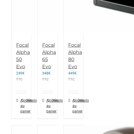
Focal
Focal
Focal
Alpha
Alpha
Alpha
50
65
80
Evo
Evo
Evo
249
€
348
€
449
€
TTC
TTC
TTC
Ajouter
Détails
Ajouter
Détails
Ajouter
Détails
au
au
au
panier
panier
panier