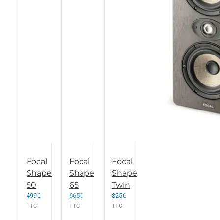
Focal
Focal
Focal
Shape
Shape
Shape
50
65
Twin
499
€
665
€
825
€
TTC
TTC
TTC