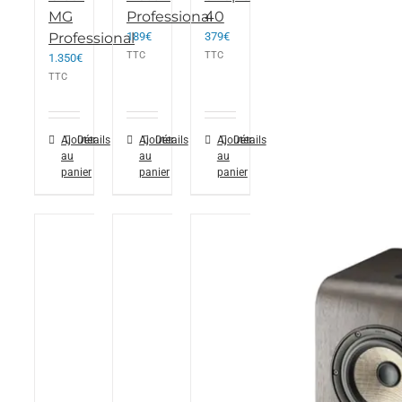
MG
Professional
40
Professional
189
€
379
€
TTC
TTC
1.350
€
TTC
Ajouter
Détails
Ajouter
Détails
Ajouter
Détails
au
au
au
panier
panier
panier