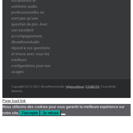
installations et
solutions audio-
professionnelles ne
sont pas qu’une
question de prix. Avec
son excellent
accompagnement,
ShowRoomAudio
répond à vos questions
et trouve avec vous les
meilleurs
configurations pour vos
usages.
Copyright 2012-2021 ShowRoomAudio |
id|acoustique
|
CGU&CGV
| Tous droits
réservés.
Page load link
Nous utilisons des cookies pour vous garantir la meilleure expérience sur
notre site.
J'accepte
Je refuse