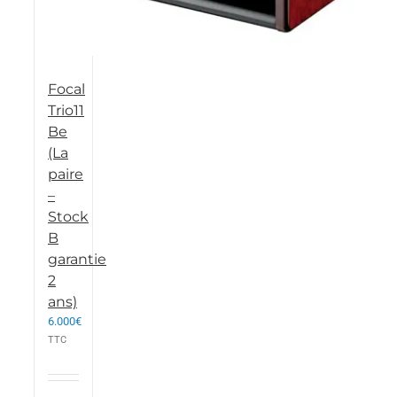
Focal
Trio11
Be
(La
paire
–
Stock
B
garantie
2
ans)
6.000
€
TTC