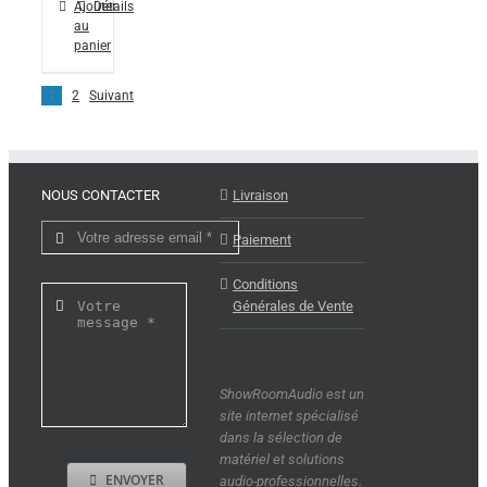
Ajouter
Détails
au
panier
1
2
Suivant
NOUS CONTACTER
Livraison
Paiement
Conditions
Générales de Vente
ShowRoomAudio est un
site internet spécialisé
dans la sélection de
matériel et solutions
ENVOYER
audio-professionnelles.