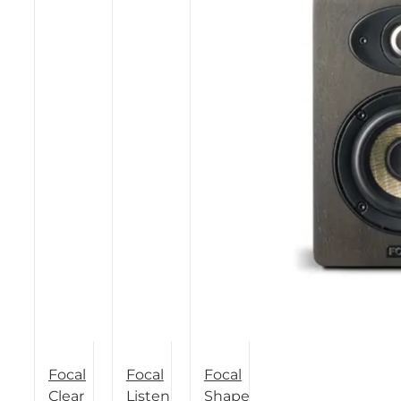
Focal
Focal
Focal
Clear
Listen
Shape