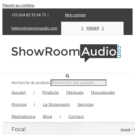
Passer au contenu
+33 (0)4 82 53 54 73
|
Mon compte
hello@showroomaudio.com
PANIER
Recherche de produits
Accueil
|
Produits
Marques
Nouveautés
Promos
|
Le Showroom
Services
Réalisations
Blog
|
Contact
Focal
Accueil