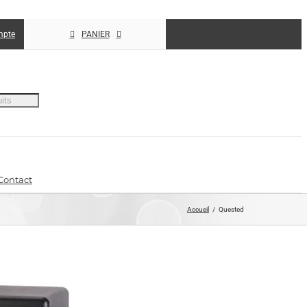
mpte
PANIER
Contact
Accueil
Quested