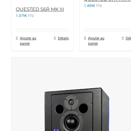
1.499
€
TTC
QUESTED S6R MK III
1.379
€
TTC
Ajouter au
Détails
Ajouter au
Dét
panier
panier