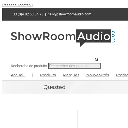
Passer au contenu
+33 (0)4 82 53 54 73
|
hello@showroomaudio.com
Recherche de produits
Accueil
|
Produits
Marques
Nouveautés
Promo
Quested