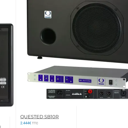
QUESTED SB10R
2.444
€
TTC
I