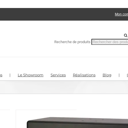
Mon co
Recherche de produits
s
|
Le Showroom
Services
Réalisations
Blog
|