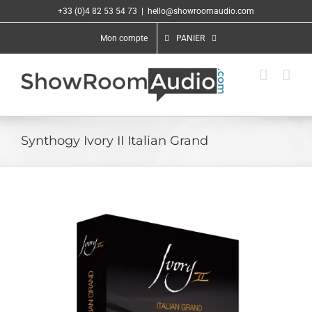
Passer
+33 (0)4 82 53 54 73
|
hello@showroomaudio.com
au
contenu
Mon compte
PANIER
Synthogy Ivory II Italian Grand