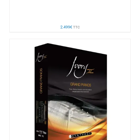
2.499
€
TTC