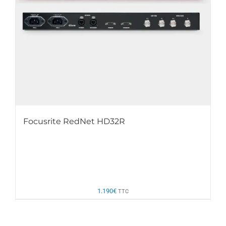
Focusrite RedNet HD32R
1.190
€
TTC