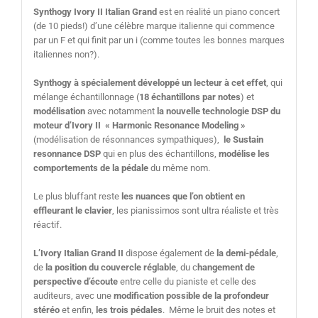
Synthogy Ivory II Italian Grand
est en réalité un piano concert
(de 10 pieds!) d’une célèbre marque italienne qui commence
par un F et qui finit par un i (comme toutes les bonnes marques
italiennes non?).
Synthogy à spécialement développé un lecteur à cet effet
, qui
mélange échantillonnage (
18 échantillons par notes
) et
modélisation
avec notamment
la nouvelle technologie DSP du
moteur d’Ivory II « Harmonic Resonance Modeling »
(modélisation de résonnances sympathiques),
le Sustain
resonnance DSP
qui en plus des échantillons,
modélise les
comportements de la pédale
du même nom.
Le plus bluffant reste
les nuances que l’on obtient en
effleurant le clavier
, les pianissimos sont ultra réaliste et très
réactif.
L’Ivory Italian Grand II
dispose également de
la demi-pédale
,
de
la position du couvercle réglable
, du c
hangement de
perspective d’écoute
entre celle du pianiste et celle des
auditeurs, avec une
modification possible de la profondeur
stéréo
et enfin,
les trois pédales
. Même le bruit des notes et