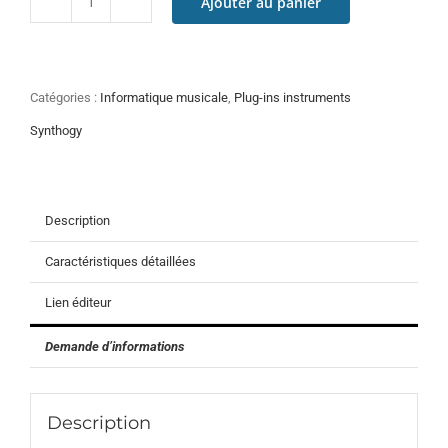
Ajouter au panier
quantité
de
Synthogy
Ivory
II
Catégories :
Informatique musicale
,
Plug-ins instruments
Italian
Grand
Synthogy
Description
Caractéristiques détaillées
Lien éditeur
Demande d’informations
Description