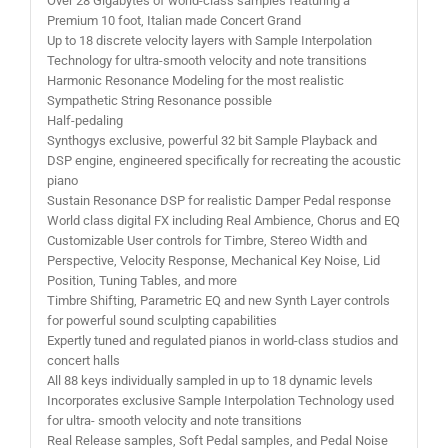
Over 28 Gigabytes of world-class samples featuring a
Premium 10 foot, Italian made Concert Grand
Up to 18 discrete velocity layers with Sample Interpolation
Technology for ultra-smooth velocity and note transitions
Harmonic Resonance Modeling for the most realistic
Sympathetic String Resonance possible
Half-pedaling
Synthogys exclusive, powerful 32 bit Sample Playback and
DSP engine, engineered specifically for recreating the acoustic
piano
Sustain Resonance DSP for realistic Damper Pedal response
World class digital FX including Real Ambience, Chorus and EQ
Customizable User controls for Timbre, Stereo Width and
Perspective, Velocity Response, Mechanical Key Noise, Lid
Position, Tuning Tables, and more
Timbre Shifting, Parametric EQ and new Synth Layer controls
for powerful sound sculpting capabilities
Expertly tuned and regulated pianos in world-class studios and
concert halls
All 88 keys individually sampled in up to 18 dynamic levels
Incorporates exclusive Sample Interpolation Technology used
for ultra- smooth velocity and note transitions
Real Release samples, Soft Pedal samples, and Pedal Noise