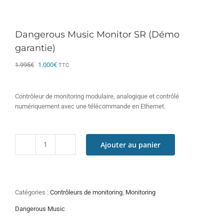
Dangerous Music Monitor SR (Démo
garantie)
Le
Le
1.995
€
1.000
€
TTC
prix
prix
initial
actuel
était :
est :
Contrôleur de monitoring modulaire, analogique et contrôlé
1.995€.
1.000€.
numériquement avec une télécommande en Ethernet.
Ajouter au panier
quantité
de
Dangerous
Music
Monitor
Catégories :
Contrôleurs de monitoring
,
Monitoring
SR
(Démo
Dangerous Music
garantie)