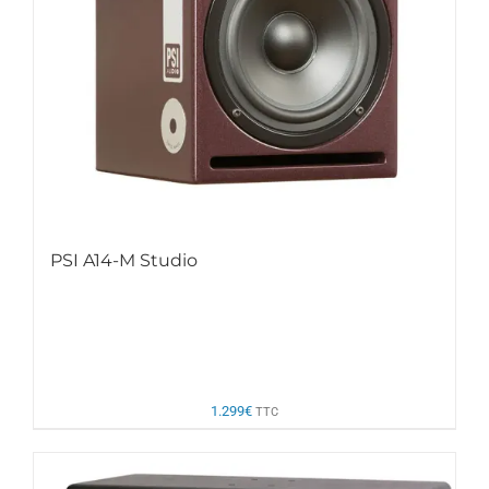
PSI A14-M Studio
1.299
€
TTC