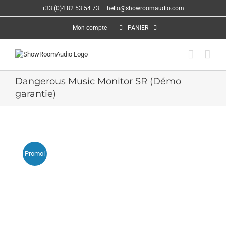
Passer
+33 (0)4 82 53 54 73
|
hello@showroomaudio.com
au
contenu
Mon compte
PANIER
Dangerous Music Monitor SR (Démo
garantie)
Promo!