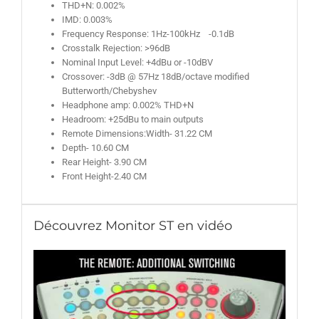
THD+N: 0.002%
IMD: 0.003%
Frequency Response: 1Hz-100kHz -0.1dB
Crosstalk Rejection: >96dB
Nominal Input Level: +4dBu or -10dBV
Crossover: -3dB @ 57Hz 18dB/octave modified
Butterworth/Chebyshev
Headphone amp: 0.002% THD+N
Headroom: +25dBu to main outputs
Remote Dimensions:Width- 31.22 CM
Depth- 10.60 CM
Rear Height- 3.90 CM
Front Height-2.40 CM
Découvrez Monitor ST en vidéo