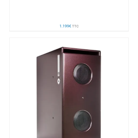
1.199
€
TTC