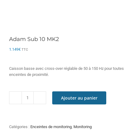
Adam Sub 10 MK2
1.149
€
TTC
Caisson basse avec cross-over réglable de 50 à 150 Hz pour toutes
enceintes de proximité.
Ajouter au panier
quantité
de
Adam
Sub
10
Catégories :
Enceintes de monitoring
,
Monitoring
MK2