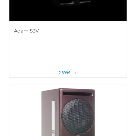
Adam S3V
2.899
€
TTC