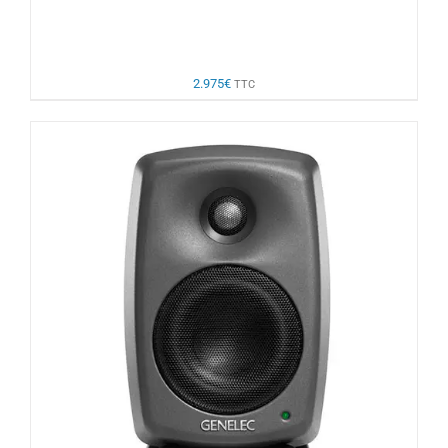
2.975
€
TTC