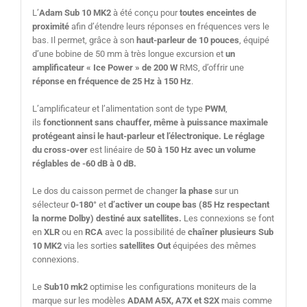
L’
Adam Sub 10 MK2
à été conçu pour
toutes enceintes de
proximité
afin d’étendre leurs réponses en fréquences vers le
bas. Il
permet, grâce à son
haut-parleur de 10 pouces
, équipé
d’une bobine de 50 mm à très longue excursion et
un
amplificateur « Ice Power » de 200 W
RMS, d’offrir une
réponse en fréquence de 25 Hz à 150 Hz
.
L’amplificateur et l’alimentation sont de type
PWM
,
ils
fonctionnent sans chauffer, même à puissance maximale
protégeant ainsi le haut-parleur et l’électronique. Le réglage
du cross-over
est linéaire de
50 à 150 Hz avec un volume
réglables de -60 dB à 0 dB.
Le dos du caisson permet de changer
la phase
sur un
sélecteur
0-180°
et
d’activer un coupe bas (85 Hz respectant
la norme Dolby) destiné aux satellites.
Les connexions se font
en
XLR
ou en
RCA
avec la possibilité de
chaîner plusieurs
Sub
10 MK2
via les sorties
satellites Out
équipées des mêmes
connexions.
Le
Sub10 mk2
optimise les configurations moniteurs de la
marque sur les modèles
ADAM A5X, A7X et S2X
mais comme