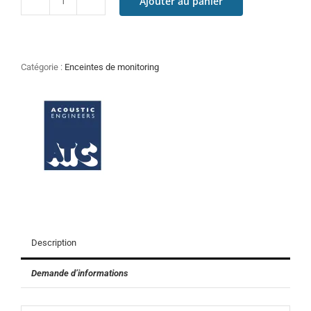
Ajouter au panier
quantité
de
ATC
LOUDSPEAKERS
SCM
Catégorie :
Enceintes de monitoring
12i
PRO
passives
Description
Demande d’informations