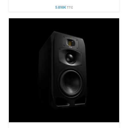
5.898
€
TTC