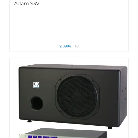
Adam S3V
2.899
€
TTC