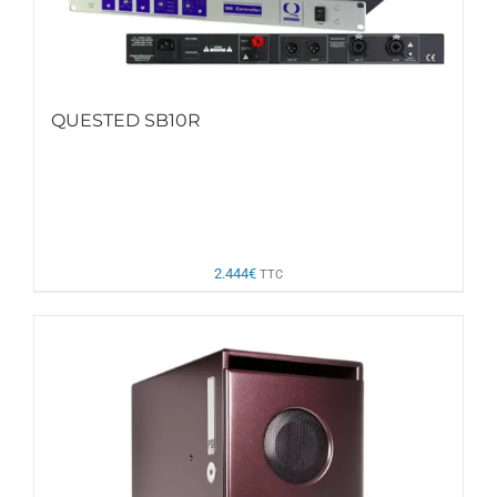
QUESTED SB10R
2.444
€
TTC