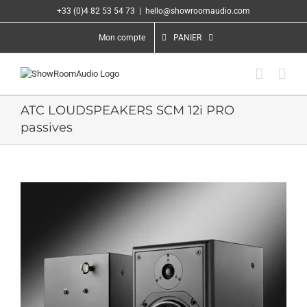
Passer
+33 (0)4 82 53 54 73
|
hello@showroomaudio.com
au
contenu
Mon compte
PANIER
ATC LOUDSPEAKERS SCM 12i PRO
passives