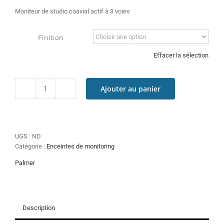
Moniteur de studio coaxial actif à 3 voies
Finition
Effacer la sélection
Ajouter au panier
quantité
de
Palmer
ORBIT
11
UGS :
ND
Catégorie :
Enceintes de monitoring
Palmer
Description