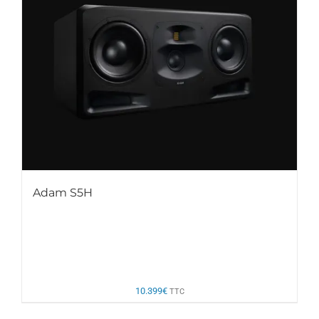
Adam S5H
10.399
€
TTC