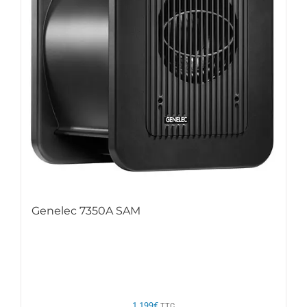
Genelec 7350A SAM
1.199
€
TTC