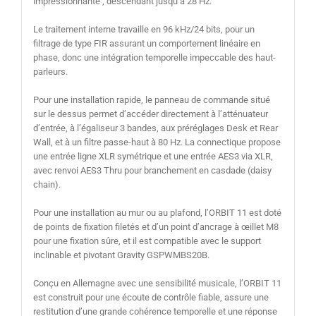
impressionnante , descendant jusqu’à 28 Hz.
Le traitement interne travaille en 96 kHz/24 bits, pour un
filtrage de type FIR assurant un comportement linéaire en
phase, donc une intégration temporelle impeccable des haut-
parleurs.
Pour une installation rapide, le panneau de commande situé
sur le dessus permet d’accéder directement à l’atténuateur
d’entrée, à l’égaliseur 3 bandes, aux préréglages Desk et Rear
Wall, et à un filtre passe-haut à 80 Hz. La connectique propose
une entrée ligne XLR symétrique et une entrée AES3 via XLR,
avec renvoi AES3 Thru pour branchement en casdade (daisy
chain).
Pour une installation au mur ou au plafond, l’ORBIT 11 est doté
de points de fixation filetés et d’un point d’ancrage à œillet M8
pour une fixation sûre, et il est compatible avec le support
inclinable et pivotant Gravity GSPWMBS20B.
Conçu en Allemagne avec une sensibilité musicale, l’ORBIT 11
est construit pour une écoute de contrôle fiable, assure une
restitution d’une grande cohérence temporelle et une réponse