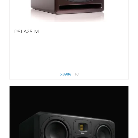
PSI A25-M
5.898
€
TTC