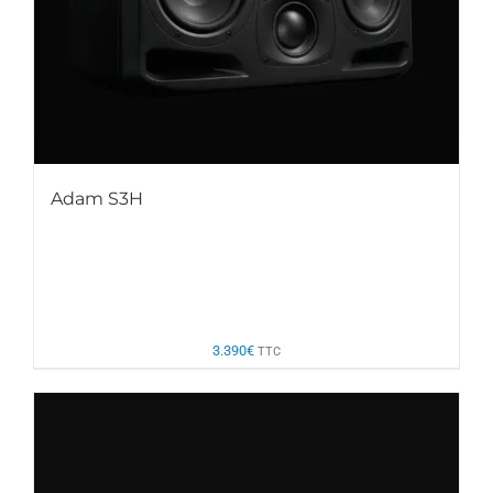
Adam S3H
3.390
€
TTC