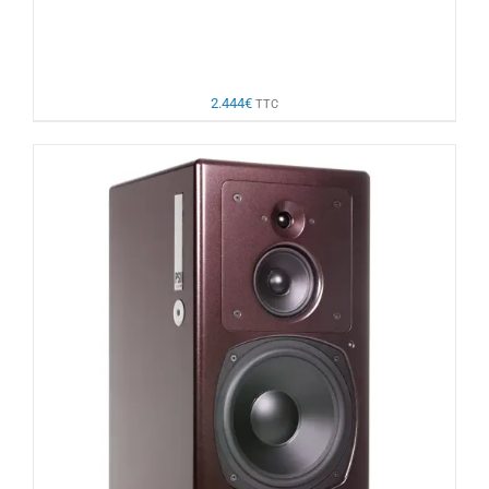
2.444
€
TTC