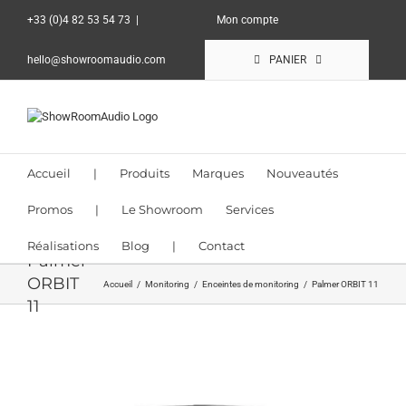
Passer
+33 (0)4 82 53 54 73
|
Mon compte
au
contenu
hello@showroomaudio.com
PANIER
Accueil
|
Produits
Marques
Nouveautés
Promos
|
Le Showroom
Services
Réalisations
Blog
|
Contact
Palmer
ORBIT
Accueil
Monitoring
Enceintes de monitoring
Palmer ORBIT 11
11