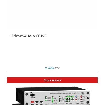
GrimmAudio CC1v2
2.760
€
TTC
Stock épuisé