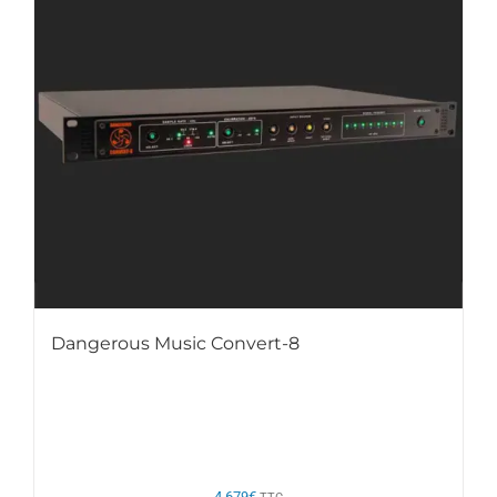
Dangerous Music Convert-8
4.679
€