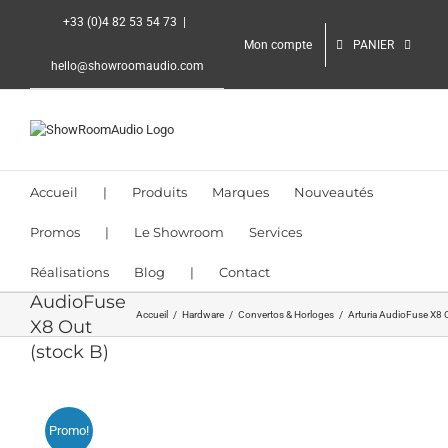
Passer
+33 (0)4 82 53 54 73
|
au
Mon compte
PANIER
contenu
hello@showroomaudio.com
Accueil
|
Produits
Marques
Nouveautés
Promos
|
Le Showroom
Services
Réalisations
Blog
|
Contact
Arturia
AudioFuse
Accueil
Hardware
Convertos & Horloges
Arturia AudioFuse X8 O
X8 Out
(stock B)
Promo!