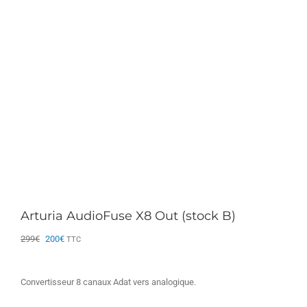
Arturia AudioFuse X8 Out (stock B)
Le
Le
299
€
200
€
TTC
prix
prix
initial
actuel
était :
est :
Convertisseur 8 canaux Adat vers analogique.
299€.
200€.