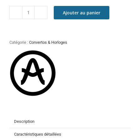
Ajouter au panier
quantité
de
Arturia
AudioFuse
X8
Catégorie :
Convertos & Horloges
Out
(stock
B)
Description
Caractéristiques détaillées