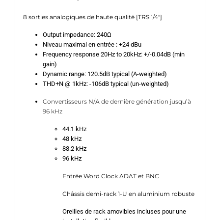
8 sorties analogiques de haute qualité [TRS 1/4″]
Output impedance: 240Ω
Niveau maximal en entrée : +24 dBu
Frequency response 20Hz to 20kHz: +/-0.04dB (min
gain)
Dynamic range: 120.5dB typical (A-weighted)
THD+N @ 1kHz: -106dB typical (un-weighted)
Convertisseurs N/A de dernière génération jusqu’à
96 kHz
44.1 kHz
48 kHz
88.2 kHz
96 kHz
Entrée Word Clock ADAT et BNC
Châssis demi-rack 1-U en aluminium robuste
Oreilles de rack amovibles incluses pour une