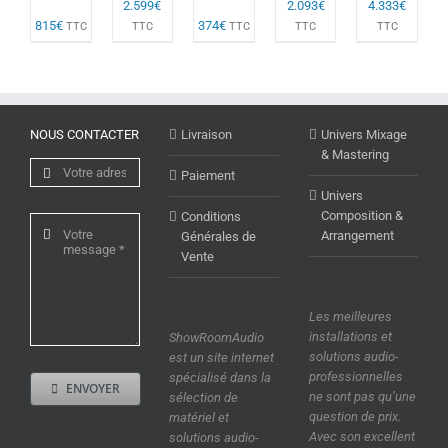
2.599
€
2.093
€
4.333
€
815
€
374
€
TTC
TTC
TTC
TTC
TTC
NOUS CONTACTER
Livraison
Univers Mixage
& Mastering
Paiement
Univers
Composition &
Conditions
Arrangement
Générales de
Vente
Les meilleures
installations et
ShowRoomAudio
solutions audio-
est un site internet
professionnelles
spécialisé dans la
ENVOYER
ne sont pas qu’une
sélection de
question de prix.
matériel et
Avec son excellent
solutions audio-