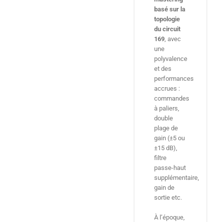
basé sur la
topologie
du circuit
169
, avec
une
polyvalence
et des
performances
accrues :
commandes
à paliers,
double
plage de
gain (±5 ou
±15 dB),
filtre
passe-haut
supplémentaire,
gain de
sortie etc.
À l’époque,