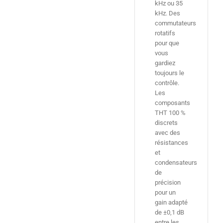
kHz ou 35
kHz. Des
commutateurs
rotatifs
pour que
vous
gardiez
toujours le
contrôle.
Les
composants
THT 100 %
discrets
avec des
résistances
et
condensateurs
de
précision
pour un
gain adapté
de ±0,1 dB
entre les