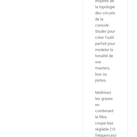
inspirés de
la topologie
des circuits
de la
console
Studer pour
créer l’outil
parfait pour
modeler la
tonalité de
vos
masters,
bus ou
pistes.
Maîtrisez
les graves
en
combinant
le filtre
coupe-bas
réglable (10
fréquences)