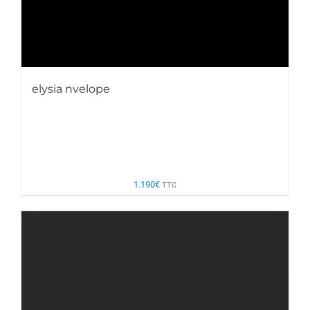
elysia nvelope
1.190
€
TTC