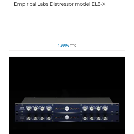
Empirical Labs Distressor model EL8-X
1.999
€
TTC