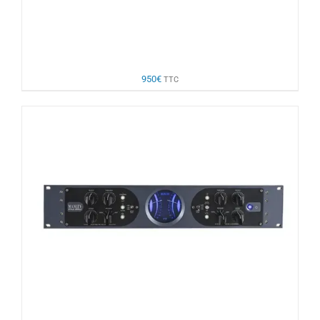
950
€
TTC