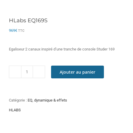
HLabs EQ169S
969
€
TTC
Egaliseur 2 canaux inspiré d’une tranche de console Studer 169
Ajouter au panier
quantité
de
HLabs
EQ169S
Catégorie :
EQ, dynamique & effets
HLABS