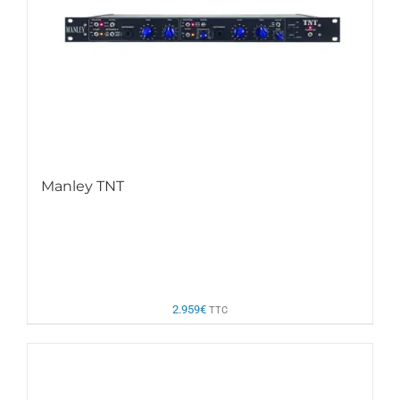
Manley TNT
2.959
€
TTC