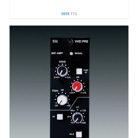
389
€
TTC