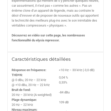
expérimentations qui méritent de s’y pencher quelques heures,
car assurément, il n’est pas « comme les autres ». Pas un
énième clone d’un appareil de légende, mais au contraire le
désir d’innover et de proposer de nouveaux outils qui apportent
la technicité des meilleurs plug-ins avec le son inimitable des
véritables compresseurs « physiques ».
Découvrez en vidéo sur cette page, les nombreuses
fonctionnalité du elysia mpressor.
Caractéristiques détaillées
Résponse en fréquence:
<10 Hz – 33 kHz (-3,0 dB)
THD+N:
0,04 %
@ 0 dBu, 20 Hz – 22 kHz
0,33%
@ +10 dBu, 20 Hz – 22 kHz
Bruit de fond:
-84 dBu
20 Hz – 20 kHz (A-weighted)
Plage dynamique:
109 dB
20 Hz – 22 kHz
Niveau maximum: