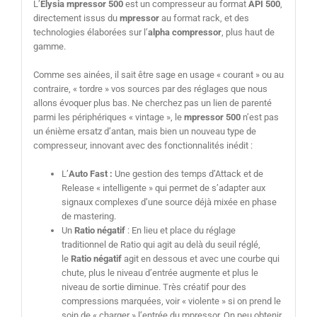
L’
Elysia mpressor 500
est un compresseur au format
API 500
,
directement issus du
mpressor
au format rack, et des
technologies élaborées sur l’
alpha compressor
, plus haut de
gamme.
Comme ses ainées, il sait être sage en usage « courant » ou au
contraire, « tordre » vos sources par des réglages que nous
allons évoquer plus bas. Ne cherchez pas un lien de parenté
parmi les périphériques « vintage », le
mpressor 500
n’est pas
un énième ersatz d’antan, mais bien un nouveau type de
compresseur, innovant avec des fonctionnalités inédit :
L’
Auto Fast :
Une gestion des temps d’Attack et de
Release « intelligente » qui permet de s’adapter aux
signaux complexes d’une source déjà mixée en phase
de mastering.
Un
Ratio négatif
: En lieu et place du réglage
traditionnel de Ratio qui agit au delà du seuil réglé,
le
Ratio négatif
agit en dessous et avec une courbe qui
chute, plus le niveau d’entrée augmente et plus le
niveau de sortie diminue. Très créatif pour des
compressions marquées, voir « violente » si on prend le
soin de « charger » l’entrée du mpressor. On peu obtenir