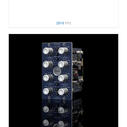
281
€
TTC