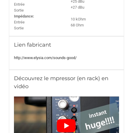
+25 dBu
Entrée
+27 dBu
Sortie
Impédance:
10 kOhm
Entrée
68 Ohm
Sortie
Lien fabricant
http://www.elysia.com/sounds-good/
Découvrez le mpressor (en rack) en
vidéo