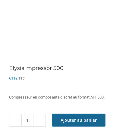
Elysia mpressor 500
611
€
TTC
Compresseur en composants discret au format API 500.
Ajouter au panier
quantité
de
Elysia