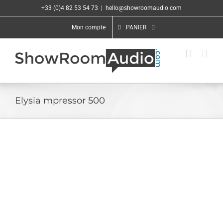
Passer
+33 (0)4 82 53 54 73
|
hello@showroomaudio.com
au
contenu
Mon compte
PANIER
Elysia mpressor 500