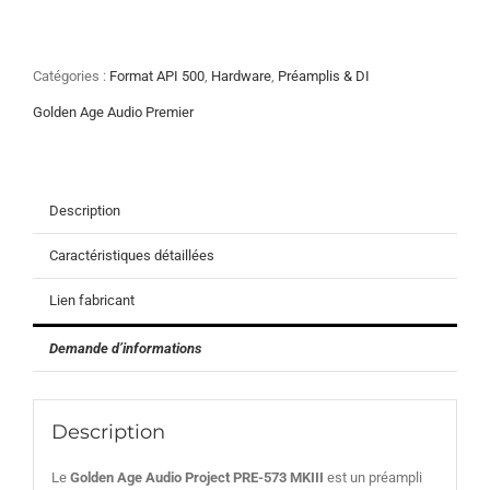
de
Golden
Age
Audio
Catégories :
Format API 500
,
Hardware
,
Préamplis & DI
Project
PRE-
Golden Age Audio Premier
573
MKIII
Description
Caractéristiques détaillées
Lien fabricant
Demande d’informations
Description
Le
Golden Age Audio Project PRE-573 MKIII
est un préampli