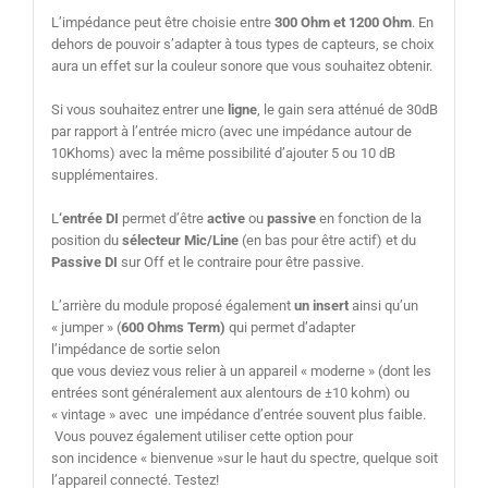
L’impédance peut être choisie entre
300 Ohm et 1200 Ohm
. En
dehors de pouvoir s’adapter à tous types de capteurs, se choix
aura un effet sur la couleur sonore que vous souhaitez obtenir.
Si vous souhaitez entrer une
ligne
, le gain sera atténué de 30dB
par rapport à l’entrée micro (avec une impédance autour de
10Khoms) avec la même possibilité d’ajouter 5 ou 10 dB
supplémentaires.
L
‘entrée DI
permet d’être
active
ou
passive
en fonction de la
position du
sélecteur Mic/Line
(en bas pour être actif) et du
Passive DI
sur Off et le contraire pour être passive.
L’arrière du module proposé également
un insert
ainsi qu’un
« jumper » (
600 Ohms Term)
qui permet d’adapter
l’impédance de sortie selon
que vous deviez vous relier à un appareil « moderne » (dont les
entrées sont généralement aux alentours de ±10 kohm) ou
« vintage » avec une impédance d’entrée souvent plus faible.
Vous pouvez également utiliser cette option pour
son incidence « bienvenue »sur le haut du spectre, quelque soit
l’appareil connecté. Testez!