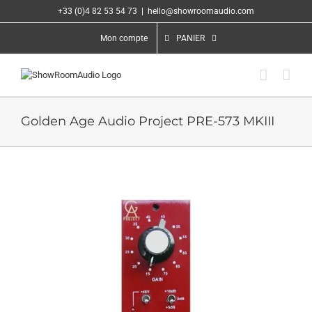
Passer
+33 (0)4 82 53 54 73
|
hello@showroomaudio.com
au
contenu
Mon compte
PANIER
Golden Age Audio Project PRE-573 MKIII