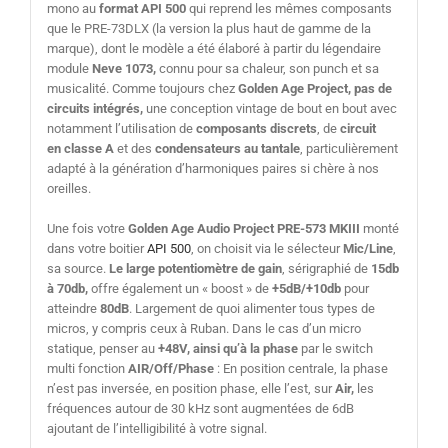
mono au
format API 500
qui reprend les mêmes composants
que le PRE-73DLX (la version la plus haut de gamme de la
marque), dont le modèle a été élaboré à partir du légendaire
module
Neve 1073,
connu pour sa chaleur, son punch et sa
musicalité. Comme toujours chez
Golden Age Project, pas de
circuits intégrés,
une conception vintage de bout en bout avec
notamment l’utilisation de
composants discrets
, de
circuit
en classe A
et
des
condensateurs au tantale
, particulièrement
adapté à la génération d’harmoniques paires si chère à nos
oreilles.
Une fois votre
Golden Age Audio Project PRE-573 MKIII
monté
dans votre boitier
API 500
, on choisit via le sélecteur
Mic/Line
,
sa source.
Le large potentiomètre de gain
, sérigraphié de
15db
à 70db,
offre également un « boost » de
+5dB/+10db
pour
atteindre
80dB
. Largement de quoi alimenter tous types de
micros, y compris ceux à Ruban. Dans le cas d’un micro
statique, penser au
+48V, ainsi qu’à la phase
par
le switch
multi fonction
AIR/Off/Phase
: En position centrale, la phase
n’est pas inversée, en position phase, elle l’est, sur
Air,
les
fréquences autour de 30 kHz sont augmentées de 6dB
ajoutant de l’intelligibilité à votre signal.