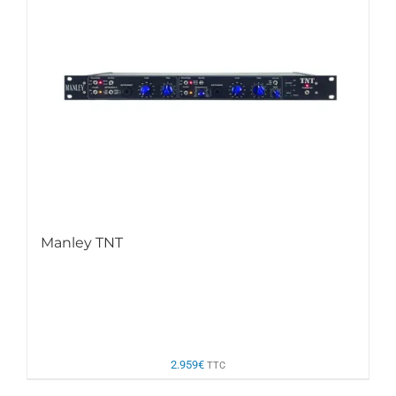
Manley TNT
2.959
€
TTC