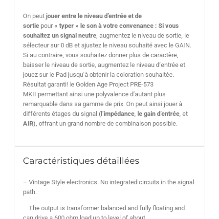
On peut
jouer entre le niveau d’entrée et de
sortie
pour
« typer » le son à votre convenance : Si vous
souhaitez un signal neutre
, augmentez le niveau de sortie, le
sélecteur sur 0 dB et ajustez le niveau souhaité avec le GAIN.
Si au contraire, vous souhaitez donner plus de caractère,
baisser le niveau de sortie, augmentez le niveau d’entrée et
jouez sur le Pad jusqu’à obtenir la coloration souhaitée.
Résultat garanti! le Golden Age Project PRE-573
MKII
permettant ainsi une polyvalence d’autant plus
remarquable dans sa gamme de prix. On peut ainsi jouer à
différents étages du signal (
l’impédance
,
le gain d’entrée
, et
AIR
), offrant un grand nombre de combinaison possible.
Caractéristiques détaillées
– Vintage Style electronics. No integrated circuits in the signal
path.
– The output is transformer balanced and fully floating and
can drive a 600 ohm load up to level of about