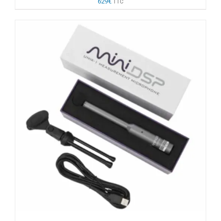
629
€
TTC