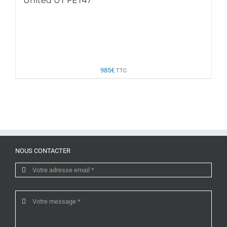
United UT FET47
985
€
TTC
NOUS CONTACTER