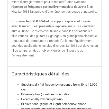
micro d’enregistrement pour la radiodiffusion avec une
réponse en fréquence particulièrement plate de 30 Hz à 15
Khz
. Le 4038 fait preuve d’une réponse très douce et naturelle.
Un
connecteur XLR 4069 et un support rigide sont fournis
avec le micro
.
Il est présenté ici appairé
, mais il se vend bien
sure à l’unité. Ce micro est utilisable dans les situations les
plus variées : des guitares « grunge » au grand piano classique.
Beaucoup de « producers » réputés l’utilisent régulièrement
pour des applications les plus diverses. Le 4038 est devenu, au
fil du temps, un des choix privilégiés de l’industrie de
l’enregistrement !
Caractéristiques détaillées
Substantially flat frequency response from 30 to 15,000
c/s
Extremely low (non-linear) distortion
Exceptionally low hum pick-up
Bi-directional (figure of eight) polar curve shape
accurately maintained in both horizontal and vertical