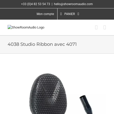
Passer
+33 (0)4 82 53 54 73
|
hello@showroomaudio.com
au
contenu
Mon compte
PANIER
4038 Studio Ribbon avec 4071