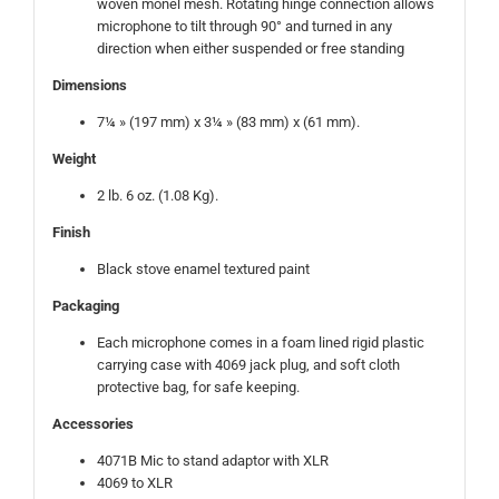
woven monel mesh. Rotating hinge connection allows
microphone to tilt through 90° and turned in any
direction when either suspended or free standing
Dimensions
7¼ » (197 mm) x 3¼ » (83 mm) x (61 mm).
Weight
2 lb. 6 oz. (1.08 Kg).
Finish
Black stove enamel textured paint
Packaging
Each microphone comes in a foam lined rigid plastic
carrying case with 4069 jack plug, and soft cloth
protective bag, for safe keeping.
Accessories
4071B Mic to stand adaptor with XLR
4069 to XLR