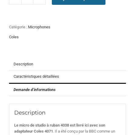
quantité
de
4038
Studio
Ribbon
Catégorie :
Microphones
avec
4071
Coles
Description
Caractéristiques détaillées
Demande d’informations
Description
Le micro de studio à ruban 4038 est livré ici avec son
adaptateur Coles 4071
. Il a été conçu par la BBC comme un