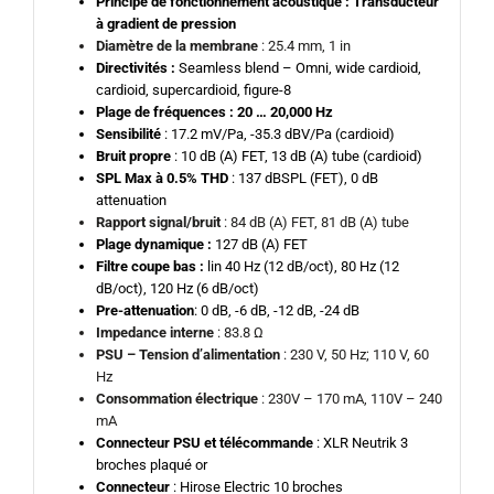
Principe de fonctionnement acoustique :
Transducteur
à gradient de pression
Diamètre de la membrane
: 25.4 mm, 1 in
Directivités :
Seamless blend – Omni, wide cardioid,
cardioid, supercardioid, figure-8
Plage de fréquences
: 20 … 20,000 Hz
Sensibilité
: 17.2 mV/Pa, -35.3 dBV/Pa (cardioid)
Bruit propre
: 10 dB (A) FET, 13 dB (A) tube (cardioid)
SPL Max à 0.5% THD
: 137 dBSPL (FET), 0 dB
attenuation
Rapport signal/bruit
: 84 dB (A) FET, 81 dB (A) tube
Plage dynamique :
127 dB (A) FET
Filtre coupe bas :
lin 40 Hz (12 dB/oct), 80 Hz (12
dB/oct), 120 Hz (6 dB/oct)
Pre-attenuation
: 0 dB, -6 dB, -12 dB, -24 dB
Impedance interne
: 83.8 Ω
PSU – Tension d’alimentation
: 230 V, 50 Hz; 110 V, 60
Hz
Consommation électrique
: 230V – 170 mA, 110V – 240
mA
Connecteur PSU et télécommande
: XLR Neutrik 3
broches plaqué or
Connecteur
: Hirose Electric 10 broches