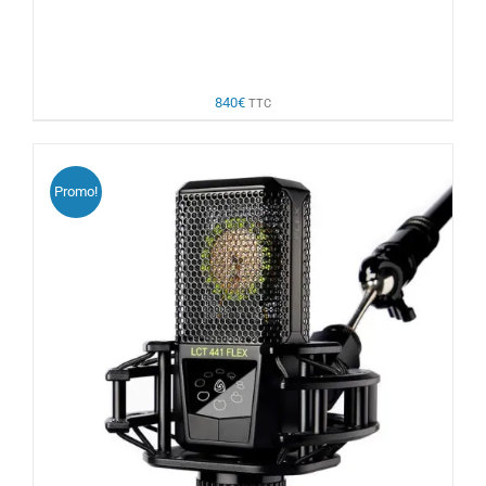
840
€
TTC
Promo!