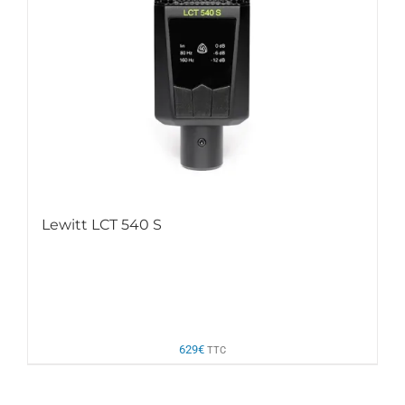
Lewitt LCT 540 S
629
€
TTC