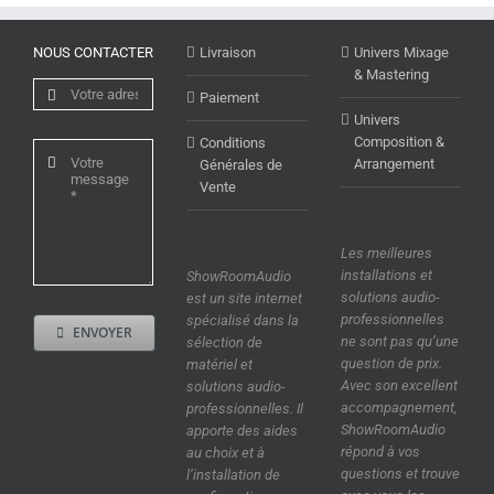
NOUS CONTACTER
Livraison
Univers Mixage
& Mastering
Paiement
Univers
Composition &
Conditions
Arrangement
Générales de
Vente
Les meilleures
installations et
ShowRoomAudio
solutions audio-
est un site internet
professionnelles
spécialisé dans la
ENVOYER
ne sont pas qu’une
sélection de
question de prix.
matériel et
Avec son excellent
solutions audio-
accompagnement,
professionnelles. Il
ShowRoomAudio
apporte des aides
répond à vos
au choix et à
questions et trouve
l’installation de