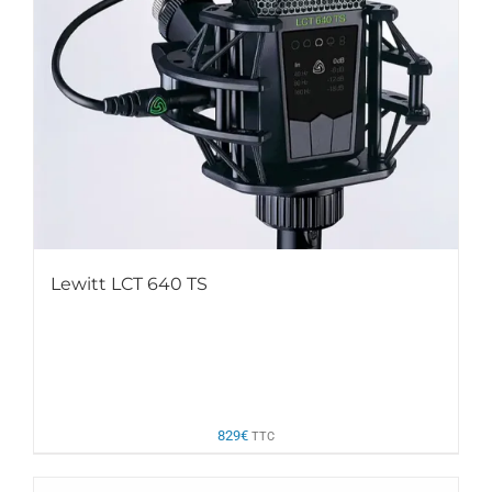
Lewitt LCT 640 TS
829
€
TTC