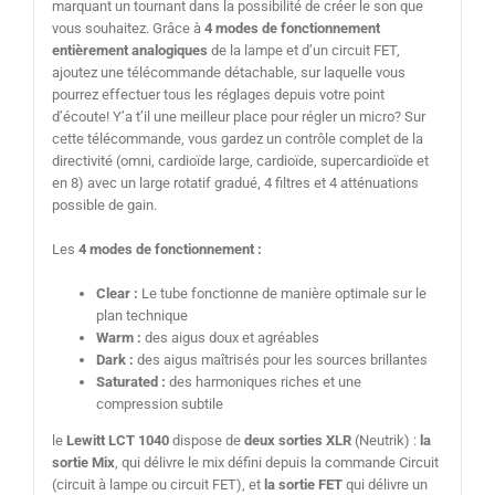
marquant un tournant dans la possibilité de créer le son que
vous souhaitez. Grâce à
4 modes de fonctionnement
entièrement analogiques
de la lampe et d’un circuit FET,
ajoutez une télécommande détachable, sur laquelle vous
pourrez effectuer tous les réglages depuis votre point
d’écoute! Y’a t’il une meilleur place pour régler un micro? Sur
cette télécommande, vous gardez un contrôle complet de la
directivité (omni, cardioïde large, cardioïde, supercardioïde et
en 8) avec un large rotatif gradué, 4 filtres et 4 atténuations
possible de gain.
Les
4 modes de fonctionnement :
Clear :
Le tube fonctionne de manière optimale sur le
plan technique
Warm :
des aigus doux et agréables
Dark :
des aigus maîtrisés pour les sources brillantes
Saturated :
des harmoniques riches et une
compression subtile
le
Lewitt LCT 1040
dispose de
deux sorties XLR
(Neutrik) :
la
sortie Mix
, qui délivre le mix défini depuis la commande Circuit
(circuit à lampe ou circuit FET), et
la sortie FET
qui délivre un