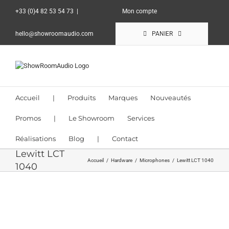
Passer
+33 (0)4 82 53 54 73
|
Mon compte
au
contenu
hello@showroomaudio.com
PANIER
Accueil
|
Produits
Marques
Nouveautés
Promos
|
Le Showroom
Services
Réalisations
Blog
|
Contact
Lewitt LCT
Accueil
Hardware
Microphones
Lewitt LCT 1040
1040