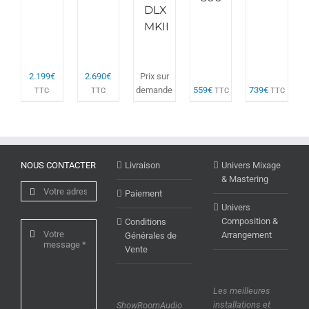
DLX
MKII
2.199
€
2.690
€
Prix sur
demande
559
€
739
€
TTC
TTC
TTC
TTC
NOUS CONTACTER
Livraison
Univers Mixage
& Mastering
Paiement
Univers
Composition &
Conditions
Arrangement
Générales de
Vente
Les meilleures
installations et
ShowRoomAudio