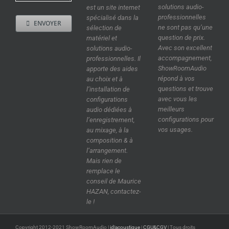
solutions audio-
est un site internet
professionnelles
spécialisé dans la
ENVOYER
ne sont pas qu’une
sélection de
question de prix.
matériel et
Avec son excellent
solutions audio-
accompagnement,
professionnelles. Il
ShowRoomAudio
apporte des aides
répond à vos
au choix et à
questions et trouve
l’installation de
avec vous les
configurations
meilleurs
audio dédiées à
configurations pour
l’enregistrement,
vos usages.
au mixage, à la
composition & à
l’arrangement.
Mais rien de
remplace le
conseil de Maurice
HAZAN, contactez-
le !
Copyright 2012-2021 ShowRoomAudio |
id|acoustique
|
CGU&CGV
| Tous droits