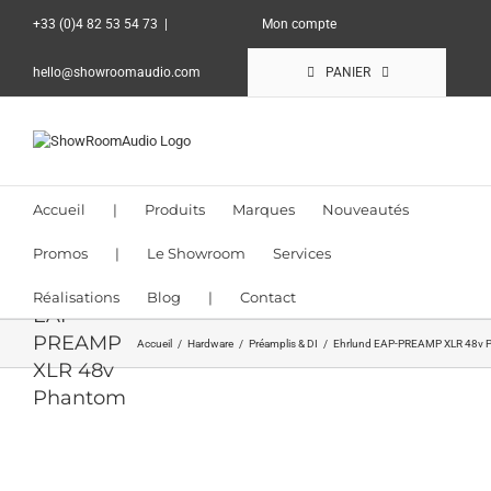
Passer
+33 (0)4 82 53 54 73
|
Mon compte
au
contenu
hello@showroomaudio.com
PANIER
Accueil
|
Produits
Marques
Nouveautés
Promos
|
Le Showroom
Services
Ehrlund
Réalisations
Blog
|
Contact
EAP-
PREAMP
Accueil
Hardware
Préamplis & DI
Ehrlund EAP-PREAMP XLR 48v 
XLR 48v
Phantom