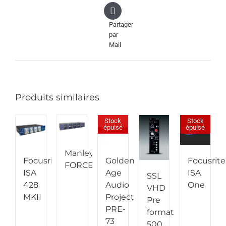
Partager
par
Mail
Produits similaires
Stock
Stock
épuisé
épuisé
Manley
Focusrite
Golden
Focusrite
FORCE
ISA
Age
ISA
SSL
428
Audio
One
VHD
MKII
Project
Pre
PRE-
format
73
500