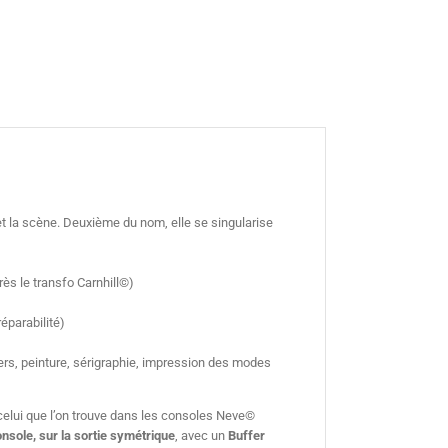
et la scène. Deuxième du nom, elle se singularise
ès le transfo Carnhill©)
éparabilité)
iers, peinture, sérigraphie, impression des modes
celui que l’on trouve dans les consoles Neve©
onsole, sur la sortie symétrique
, avec un
Buffer