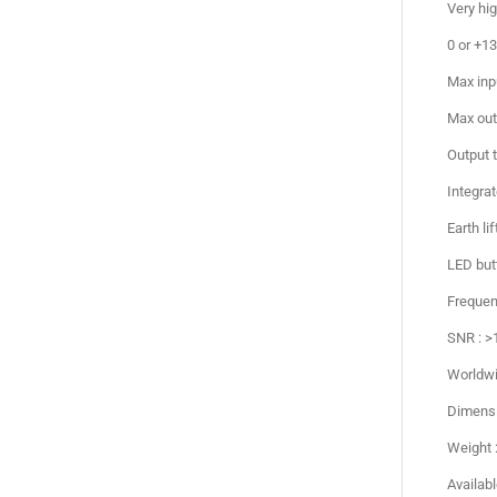
Very hi
0 or +13
Max inp
Max out
Output 
Integrat
Earth li
LED butt
Frequen
SNR : >
Worldwi
Dimensi
Weight :
Availab