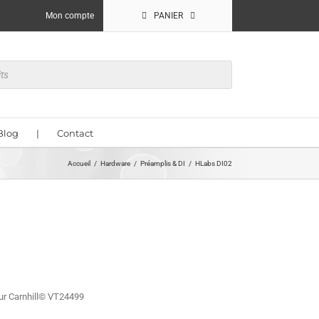
Mon compte
PANIER
Blog
|
Contact
Accueil
Hardware
Préamplis & DI
HLabs DI02
eur Carnhill© VT24499