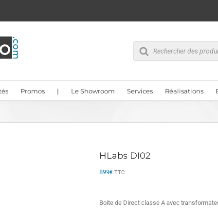
Recherche
de
produits
tés
Promos
|
Le Showroom
Services
Réalisations
HLabs DI02
899
€
TTC
Boite de Direct classe A avec transformat