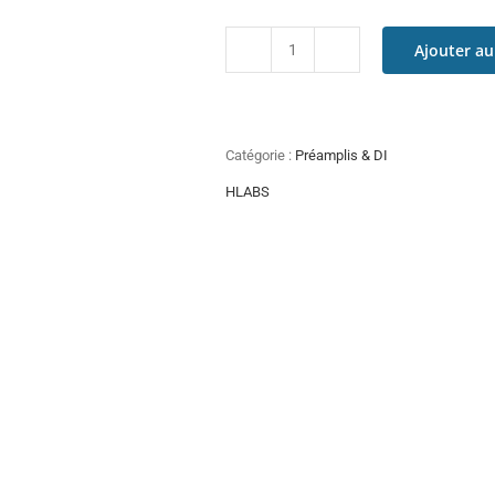
Ajouter au
quantité
de
HLabs
DI02
Catégorie :
Préamplis & DI
HLABS