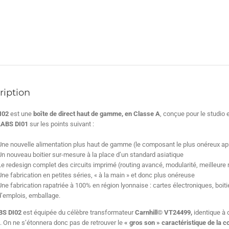
ription
I02
est une
boîte de direct haut de gamme, en Classe A
, conçue pour le studio 
LABS
DI01
sur les points suivant :
Une nouvelle alimentation plus haut de gamme (le composant le plus onéreux apr
Un nouveau boitier sur-mesure à la place d’un standard asiatique
Le redesign complet des circuits imprimé (routing avancé, modularité, meilleure r
Une fabrication en petites séries, « à la main » et donc plus onéreuse
Une fabrication rapatriée à 100% en région lyonnaise : cartes électroniques, boit
d’emplois, emballage.
BS
DI02
est équipée du célèbre transformateur
Carnhill© VT24499,
identique à 
. On ne s’étonnera donc pas de retrouver le
« gros son » caractéristique de la c