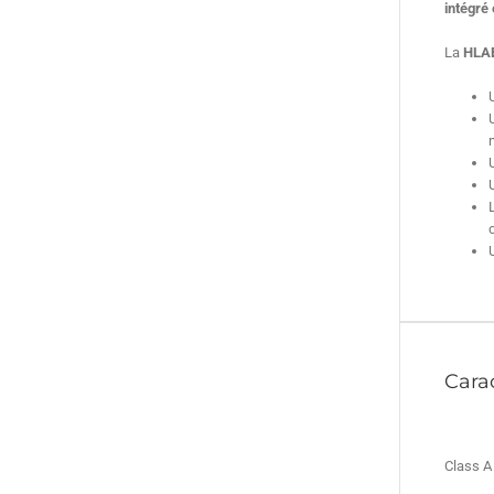
intégré 
La
HLAB
Carac
Class A