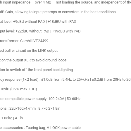
gh input impedance – over 4 MΩ – not loading the source, and independent of th
dB Gain, allowing to input preamps or converters in the best conditions
ut level: +9dBU without PAD | +18dBU with PAD
put level: +22dBU without PAD | +19dBU with PAD
transformer: Carnhill VT24499
ed buffer circuit on the LINK output
ft on the output XLR to avoid ground loops
on to switch off the front panel backlighting
cy response (1kΩ load) : ±1.0dB from 5.4Hz to 25+kHz | ±0.2dB from 20Hz to 2
102dB (0.2% max THD)
de compatible power supply: 100-240V | 50-60Hz
ons : 220x160x47mm | 8.7×6.2×1.8in
 1.85kg | 4.1lb
le accessories : Touring bag, V-LOCK power cable