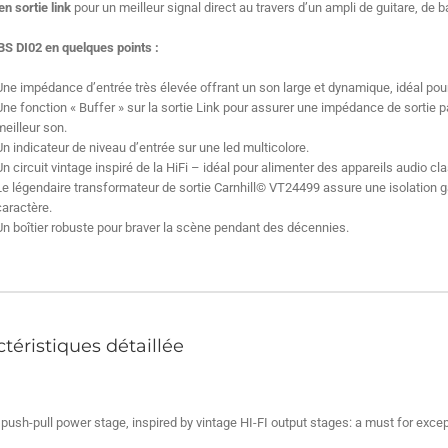
en sortie link
pour un meilleur signal direct au travers d’un ampli de guitare, de b
S DI02 en quelques points :
Une impédance d’entrée très élevée offrant un son large et dynamique, idéal pou
Une fonction « Buffer » sur la sortie Link pour assurer une impédance de sortie par
meilleur son.
Un indicateur de niveau d’entrée sur une led multicolore.
Un circuit vintage inspiré de la HiFi – idéal pour alimenter des appareils audio c
Le légendaire transformateur de sortie Carnhill© VT24499 assure une isolation ga
caractère.
Un boîtier robuste pour braver la scène pendant des décennies.
téristiques détaillée
 push-pull power stage, inspired by vintage HI-FI output stages: a must for exce