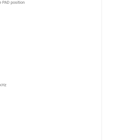
e PAD position
0kHz