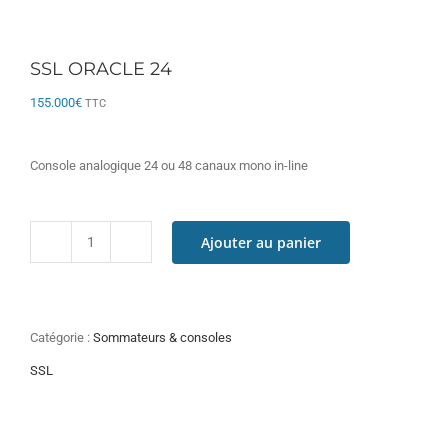
SSL ORACLE 24
155.000
€
TTC
Console analogique 24 ou 48 canaux mono in-line
Ajouter au panier
quantité
de
SSL
ORACLE
24
Catégorie :
Sommateurs & consoles
SSL