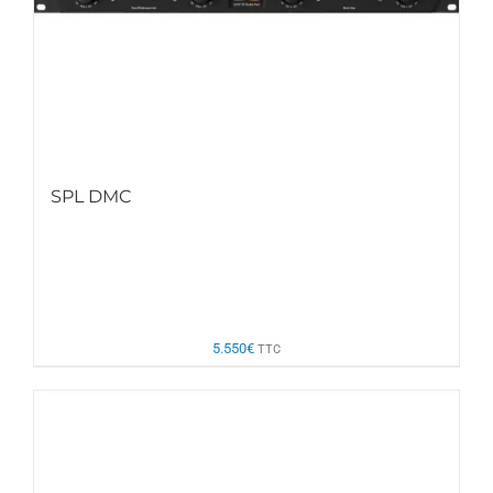
SPL DMC
5.550
€
TTC