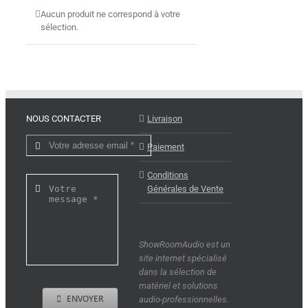
Aucun produit ne correspond à votre
sélection.
NOUS CONTACTER
Livraison
Paiement
Conditions
Générales de Vente
ShowRoomAudio est un
site internet spécialisé
dans la sélection de
matériel et solutions
ENVOYER
audio-professionnelles.