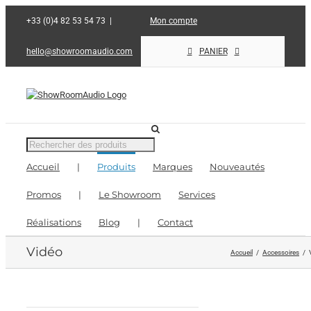
Passer
+33 (0)4 82 53 54 73
|
Mon compte
au
contenu
hello@showroomaudio.com
PANIER
Recherche
de
Accueil
|
Produits
Marques
Nouveautés
produits
Promos
|
Le Showroom
Services
Réalisations
Blog
|
Contact
Vidéo
Accueil
Accessoires