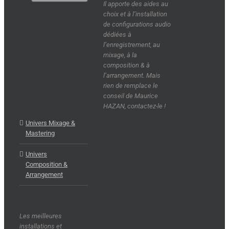
Il apporte des aides au
choix et à l’installation
de configurations audio
dédiées à
l’enregistrement, au
mixage, à la
composition & à
l’arrangement. Mais
rien de remplace le
conseil de Maurice
HAZAN, contactez-le !
Univers Mixage &
Mastering
Univers
Composition &
Arrangement
Les meilleures
installations et