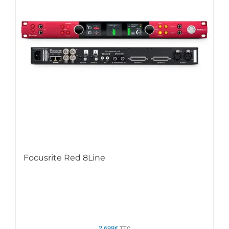
Focusrite Red 8Line
2.699
€
TTC