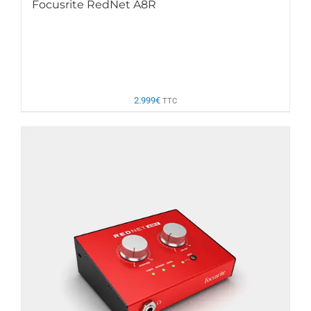
Focusrite RedNet A8R
2.999
€
TTC