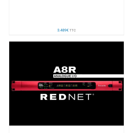
3.489
€
TTC