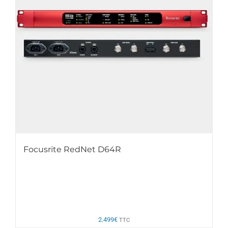
Focusrite RedNet D64R
2.499
€
TTC