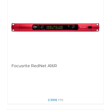
Focusrite RedNet A16R
3.599
€
TTC