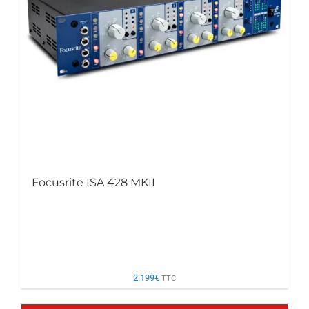
Focusrite ISA 428 MKII
2.199
€
TTC