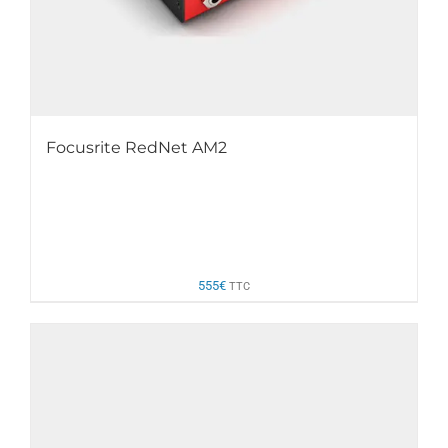
Focusrite RedNet AM2
555
€
TTC