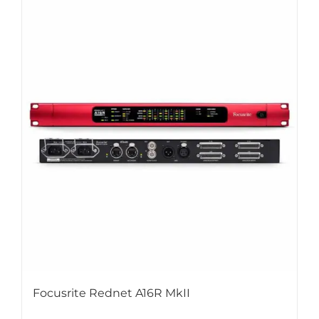
Focusrite Rednet A16R MkII