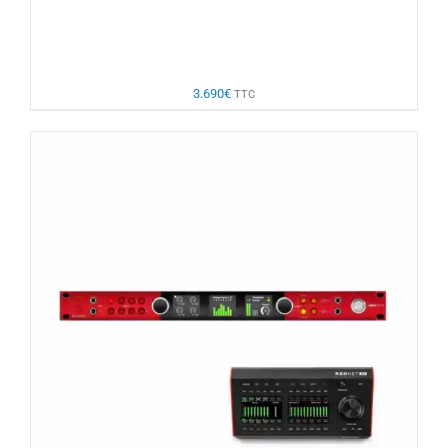
3.690
€
TTC