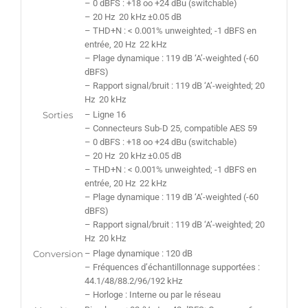
– 0 dBFS : +18 oo +24 dBu (switchable)
– 20 Hz  20 kHz ±0.05 dB
– THD+N : < 0.001% unweighted; -1 dBFS en
entrée, 20 Hz  22 kHz
– Plage dynamique : 119 dB ‘A’-weighted (-60
dBFS)
– Rapport signal/bruit : 119 dB ‘A’-weighted; 20
Hz  20 kHz
Sorties
– Ligne 16
– Connecteurs Sub-D 25, compatible AES 59
– 0 dBFS : +18 oo +24 dBu (switchable)
– 20 Hz  20 kHz ±0.05 dB
– THD+N : < 0.001% unweighted; -1 dBFS en
entrée, 20 Hz  22 kHz
– Plage dynamique : 119 dB ‘A’-weighted (-60
dBFS)
– Rapport signal/bruit : 119 dB ‘A’-weighted; 20
Hz  20 kHz
Conversion
– Plage dynamique : 120 dB
– Fréquences d’échantillonnage supportées :
44.1/48/88.2/96/192 kHz
– Horloge : Interne ou par le réseau