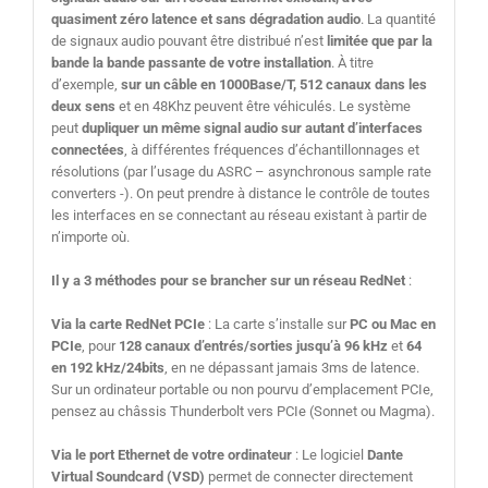
quasiment zéro latence et sans dégradation audio
. La quantité
de signaux audio pouvant être distribué n’est
limitée que par la
bande la bande passante de votre installation
. À titre
d’exemple,
sur un câble en 1000Base/T, 512 canaux dans les
deux sens
et en 48Khz peuvent être véhiculés. Le système
peut
dupliquer un même signal audio sur autant d’interfaces
connectées
, à différentes fréquences d’échantillonnages et
résolutions (par l’usage du ASRC – asynchronous sample rate
converters -). On peut prendre à distance le contrôle de toutes
les interfaces en se connectant au réseau existant à partir de
n’importe où.
Il y a 3 méthodes pour se brancher sur un réseau RedNet
:
Via la carte RedNet PCIe
: La carte s’installe sur
PC ou Mac en
PCIe
, pour
128 canaux d’entrés/sorties jusqu’à 96 kHz
et
64
en 192 kHz/24bits
, en ne dépassant jamais 3ms de latence.
Sur un ordinateur portable ou non pourvu d’emplacement PCIe,
pensez au châssis Thunderbolt vers PCIe (Sonnet ou Magma).
Via le port Ethernet de votre ordinateur
: Le logiciel
Dante
Virtual Soundcard (VSD)
permet de connecter directement