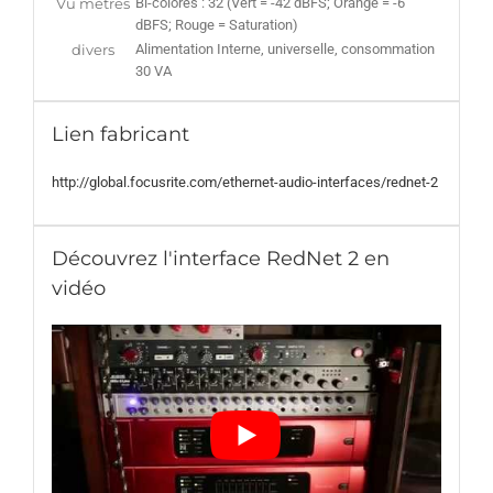
Vu mètres
Bi-colores : 32 (Vert = -42 dBFS; Orange = -6
dBFS; Rouge = Saturation)
divers
Alimentation Interne, universelle, consommation
30 VA
Lien fabricant
http://global.focusrite.com/ethernet-audio-interfaces/rednet-2
Découvrez l'interface RedNet 2 en
vidéo