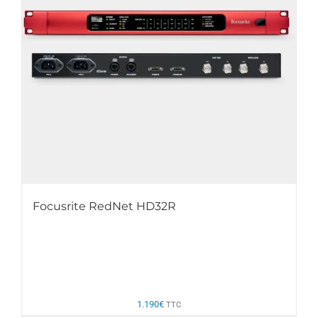
Focusrite RedNet HD32R
1.190
€
TTC