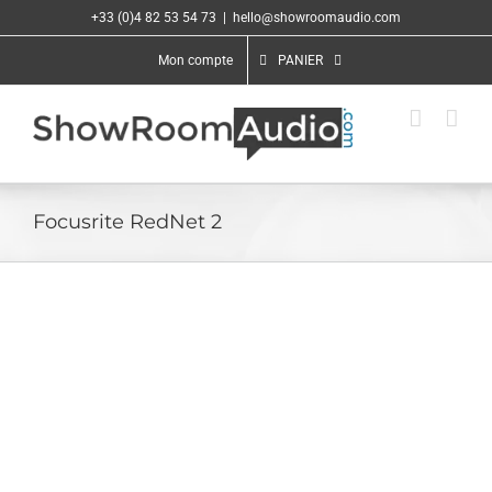
Passer
+33 (0)4 82 53 54 73
|
hello@showroomaudio.com
au
contenu
Mon compte
PANIER
Focusrite RedNet 2