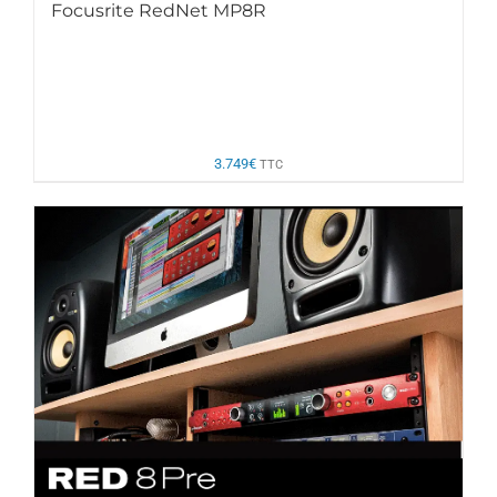
Focusrite RedNet MP8R
3.749
€
TTC