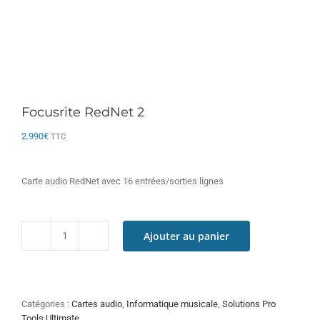
Focusrite RedNet 2
2.990
€
TTC
Carte audio RedNet avec 16 entrées/sorties lignes
Ajouter au panier
quantité
de
Focusrite
RedNet
2
Catégories :
Cartes audio
,
Informatique musicale
,
Solutions Pro
Tools Ultimate