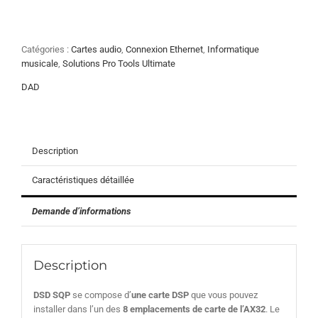
de
DAD
SQP
Catégories :
Cartes audio
,
Connexion Ethernet
,
Informatique
musicale
,
Solutions Pro Tools Ultimate
DAD
Description
Caractéristiques détaillée
Demande d’informations
Description
DSD SQP
se compose d’
une carte DSP
que vous pouvez
installer dans l’un des
8 emplacements de carte de l’AX32
. Le