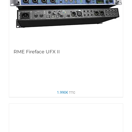
RME Fireface UFX II
1.990
€
TTC