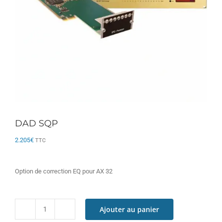
DAD SQP
2.205
€
TTC
Option de correction EQ pour AX 32
Ajouter au panier
quantité