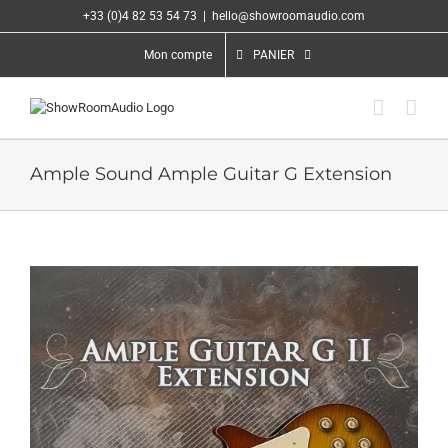
Passer
+33 (0)4 82 53 54 73
|
hello@showroomaudio.com
au
contenu
Mon compte
PANIER
Ample Sound Ample Guitar G Extension