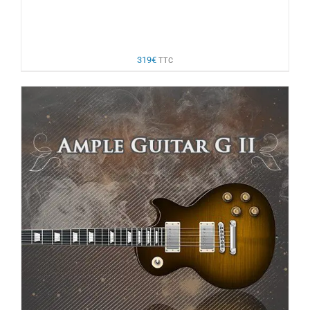
319
€
TTC