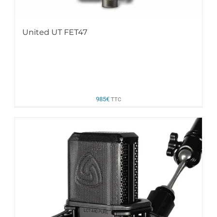
United UT FET47
985
€
TTC