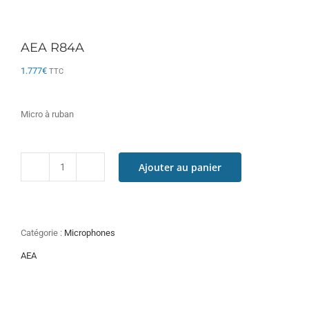
AEA R84A
1.777
€
TTC
Micro à ruban
Ajouter au panier
quantité
de
AEA
R84A
Catégorie :
Microphones
AEA