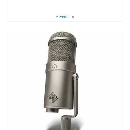
2.299
€
TTC