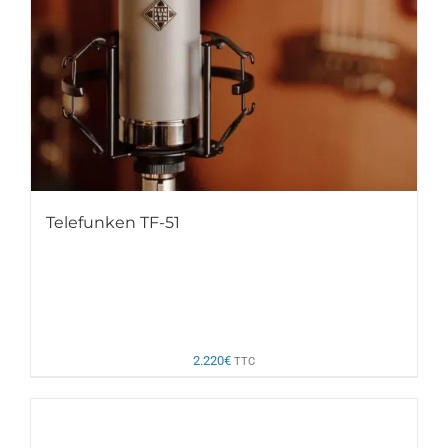
Telefunken TF-51
2.220
€
TTC