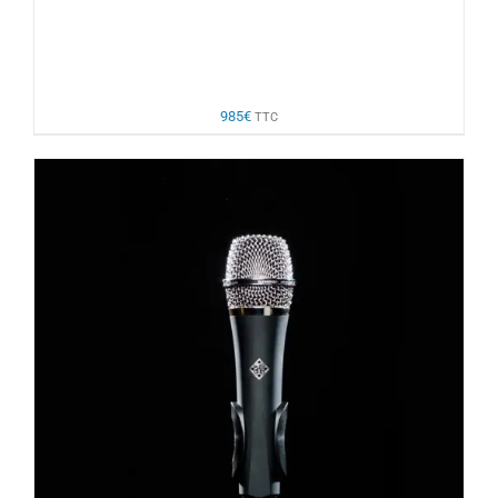
985
€
TTC