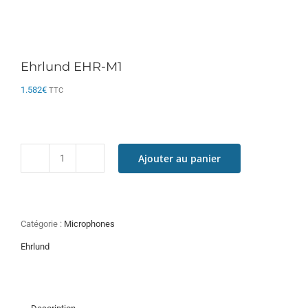
Ehrlund EHR-M1
1.582
€
TTC
Ajouter au panier
quantité
de
Ehrlund
EHR-
M1
Catégorie :
Microphones
Ehrlund