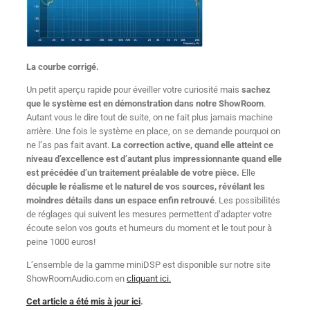
La courbe corrigé.
Un petit aperçu rapide pour éveiller votre curiosité mais
sachez
que le système est en démonstration dans notre ShowRoom
.
Autant vous le dire tout de suite, on ne fait plus jamais machine
arrière. Une fois le système en place, on se demande pourquoi on
ne l’as pas fait avant.
La correction active, quand elle atteint ce
niveau d’excellence est d’autant plus impressionnante quand elle
est précédée d’un traitement préalable de votre pièce.
Elle
décuple le réalisme et le naturel de vos sources, révélant les
moindres détails dans un espace enfin retrouvé
. Les possibilités
de réglages qui suivent les mesures permettent d’adapter votre
écoute selon vos gouts et humeurs du moment et le tout pour à
peine 1000 euros!
Ajouter
Ajouter
Ajouter
Choix
Ajouter
au
au
au
des
au
L’ensemble de la gamme miniDSP est disponible sur notre site
panier
panier
panier
options
panier
ShowRoomAudio.com en
cliquant ici.
Ce
Détails
Détails
Détails
Détails
Détails
produit
Cet article a été mis à jour ici
.
a