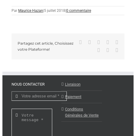
Par
Maurice Hazan
|
5 juillet 2018
|
0 commentaire
Facebook
X
Reddit
LinkedIn
Tumblr
Partagez cet article, Choisissez
votre Plateforme!
Pinterest
Vk
Email
NOUS CONTACTER
Livraison
Paiement
Conditions
Générales de Vente