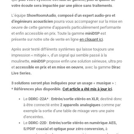
votre écoute sera impactée par une pièce sans traitements
.
L’équipe
ShowRoomAudio
,
composé d’un expert audio-pro et
d’ingénieurs acousticien
pourra vous accompagner sur la mise en
oeuvre de cette gamme d’appareils particulièrement performante
et enfin accessible en prix. Toute la gamme
miniDSP
est
présente sur notre site de vente en ligne
en cliquant ici
.
Après avoir testé différents systèmes qui laisse toujours une
impression « mitigée », d’un signal qui semble passé à la
moulinette,
miniDSP
propose enfin une solution sérieuse, ultra pro
et
accessible en prix et en mise en oeuvre
, avec la gamme
Dirac
Live Series.
3 solutions seront plus indiquées pour un usage « musique » :
* Références plus disponible.
Cet article a été mis à jour ici
.
Le
DDRC-22A*
:
Entrée/sortie stéréo en XLR
, destiné donc
à être connecté entre
2 appareils analogiques
comme par
exemple la sortie d’une table de mixage vers une paire
d’enceintes.
Le
DDRC-22D
:
Entrée/sortie stéréo en numérique AES,
S/PDIF coaxial et optique
pour zéro conversion,
à