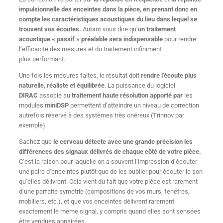
impulsionnelle des enceintes dans la pièce, en prenant donc en
compte les caractéristiques acoustiques du lieu dans lequel se
trouvent vos écoutes.
Autant vous dire qu’
un traitement
acoustique « passif » préalable sera indispensable
pour rendre
l’efficacité des mesures et du traitement infiniment
plus performant.
Une fois les mesures faites, le résultat doit
rendre l’écoute plus
naturelle, réaliste et équilibrée
. La puissance du logiciel
DIRAC
associé au
traitement haute résolution apporté par
les
modules
miniDSP
permettent d’atteindre un niveau de correction
autrefois réservé à des systèmes très onéreux (Trinnov par
exemple).
Sachez que
le cerveau détecte avec une grande précision les
différences des signaux délivrés de chaque côté de votre pièce.
C’est la raison pour laquelle on a souvent l’impression d’écouter
une paire d’enceintes plutôt que de les oublier pour écouter le son
qu’elles délivrent. Cela vient du fait que votre pièce est rarement
d’une parfaite symétrie (compositions de vos murs, fenêtres,
mobiliers, etc.), et que vos enceintes délivrent rarement
exactement le même signal, y compris quand elles sont sensées
être vendues appairées.