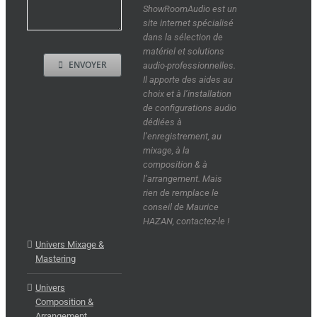
ShowRoomAudio est un
site internet spécialisé
dans la sélection de
matériel et solutions
ENVOYER
audio-professionnelles.
Il apporte des aides au
choix et à l’installation
de configurations audio
dédiées à
l’enregistrement, au
mixage, à la
composition & à
l’arrangement. Mais
rien de remplace le
conseil de Maurice
HAZAN, contactez-le !
Univers Mixage &
Mastering
Univers
Composition &
Arrangement