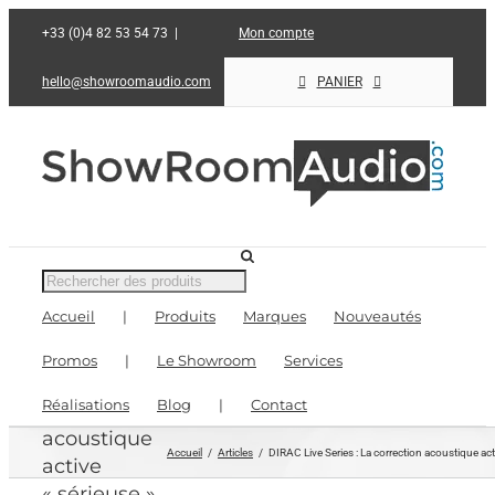
Passer
+33 (0)4 82 53 54 73
|
Mon compte
au
contenu
hello@showroomaudio.com
PANIER
Recherche
de
Accueil
|
Produits
Marques
Nouveautés
produits
DIRAC Live
Promos
|
Le Showroom
Services
Series : La
Réalisations
Blog
|
Contact
correction
acoustique
Accueil
Articles
DIRAC Live Series : La correction acoustique act
active
« sérieuse »