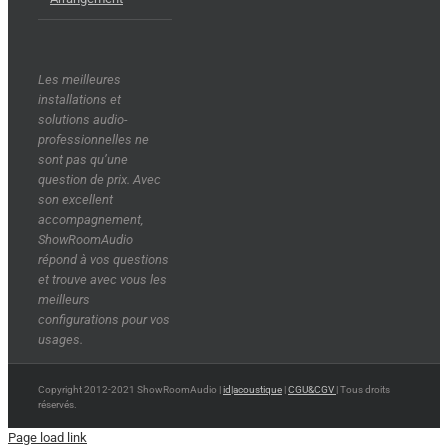
Les meilleures
installations et
solutions audio-
professionnelles ne
sont pas qu’une
question de prix. Avec
son excellent
accompagnement,
ShowRoomAudio
répond à vos questions
et trouve avec vous les
meilleurs
configurations pour vos
usages.
Copyright 2012-2021 ShowRoomAudio |
id|acoustique
|
CGU&CGV
| Tous droits
réservés.
Page load link