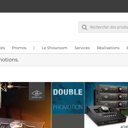
Recherche
de
produits
tés
Promos
|
Le Showroom
Services
Réalisations
motions.