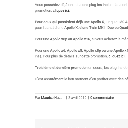
Vous possédez déjà certains des plug-ins inclus dans cette
promotion,
cliquez ici.
Pour ceux qui possèdent déjà une Apollo X
, jusqu’au
30 Av
pour l’achat d’une
Apollo X, d’une Twin MK II Duo ou Quad
Pour une
Apollo x8p ou Apollo x16
, si vous achetez la mê
Pour une
Apollo x6, Apollo x8, Apollo x8p ou une Apollo x
ins). Pour plus de détails sur cette promotion,
cliquez ici.
Troisième et dernière promotion
en cours, les plug-ins 
C’est assurément le bon moment d’en profiter avec des of
Par
Maurice Hazan
|
2 avril 2019
|
0 commentaire