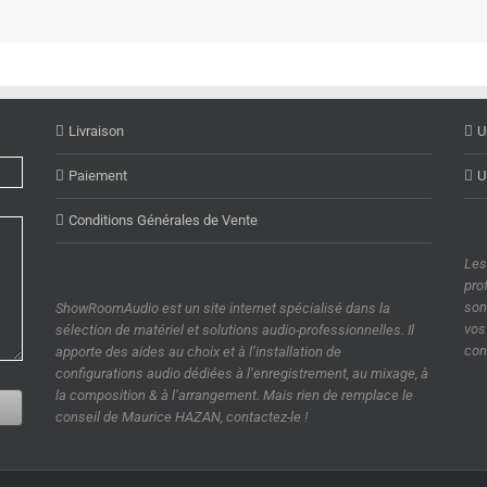
Livraison
U
Paiement
U
Conditions Générales de Vente
Les
pro
son
ShowRoomAudio est un site internet spécialisé dans la
vos
sélection de matériel et solutions audio-professionnelles. Il
con
apporte des aides au choix et à l’installation de
configurations audio dédiées à l’enregistrement, au mixage, à
la composition & à l’arrangement. Mais rien de remplace le
R
conseil de Maurice HAZAN, contactez-le !