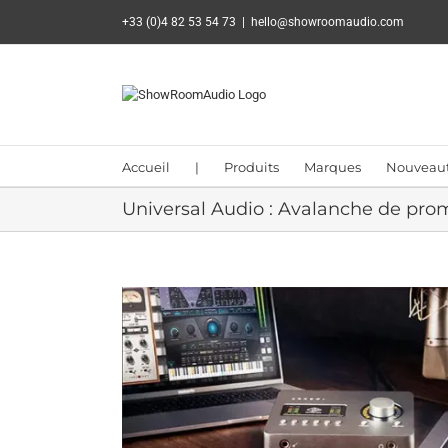
Passer
+33 (0)4 82 53 54 73
|
hello@showroomaudio.com
au
contenu
Accueil
|
Produits
Marques
Nouveau
Universal Audio : Avalanche de pro