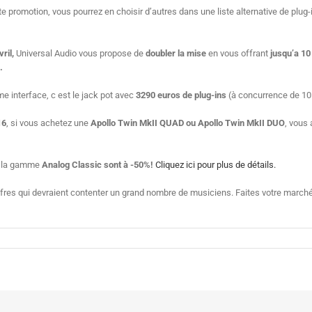
 promotion, vous pourrez en choisir d’autres dans une liste alternative de plug-
ril,
Universal Audio vous propose de
doubler la mise
en vous offrant
jusqu’a 10
.
me interface, c est le jack pot avec
3290 euros de plug-ins
(à concurrence de 10 
16
, si vous achetez une
Apollo Twin MkII QUAD ou Apollo Twin MkII DUO
, vous
de la gamme
Analog Classic sont à -50%!
Cliquez ici pour plus de détails.
fres qui devraient contenter un grand nombre de musiciens. Faites votre marché